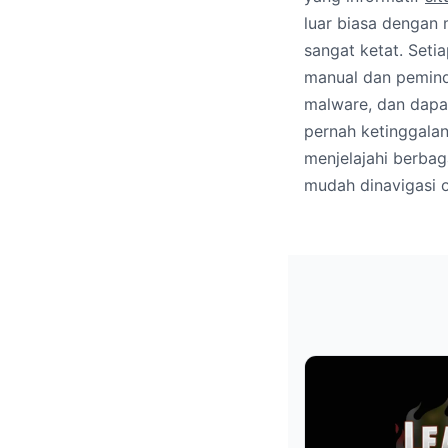
luar biasa dengan
sangat ketat. Seti
manual dan pemind
malware, dan dapa
pernah ketinggalan 
menjelajahi berbag
mudah dinavigasi o