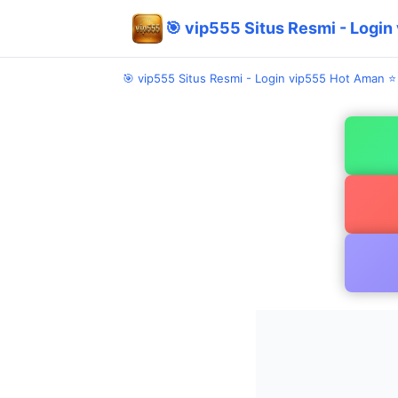
🎯 vip555 Situs Resmi - Logi
🎯 vip555 Situs Resmi - Login vip555 Hot Aman ⭐