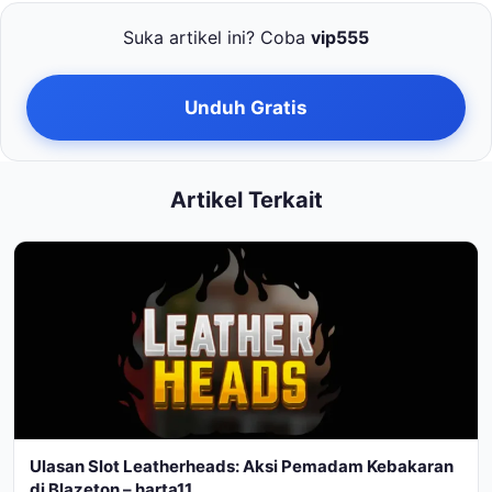
Suka artikel ini? Coba
vip555
Unduh Gratis
Artikel Terkait
Ulasan Slot Leatherheads: Aksi Pemadam Kebakaran
di Blazeton – harta11