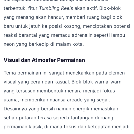
terbentuk, fitur
Tumbling Reels
akan aktif. Blok-blok
yang menang akan hancur, memberi ruang bagi blok
baru untuk jatuh ke posisi kosong, menciptakan potensi
reaksi berantai yang memacu adrenalin seperti lampu
neon yang berkedip di malam kota.
Visual dan Atmosfer Permainan
Tema permainan ini sangat menekankan pada elemen
visual yang cerah dan kasual. Blok-blok warna-warni
yang tersusun membentuk menara menjadi fokus
utama, memberikan nuansa arcade yang segar.
Desainnya yang bersih namun energik memastikan
setiap putaran terasa seperti tantangan di ruang
permainan klasik, di mana fokus dan ketepatan menjadi