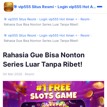
🎯 vip555 Situs Resmi - Login vip555 Hot Aman ⭐
🎯 vip555 Situs Resmi - Login vip555 Hot Aman ⭐
›
Resmi
›
Rahasia Gue Bisa Nonton Series Luar Tanpa Ribet!
🎯 vip555 Situs Resmi - Login vip555 Hot Aman ⭐
›
Resmi
›
Rahasia Gue Bisa Nonton Series Luar Tanpa Ribet!
Rahasia Gue Bisa Nonton
Series Luar Tanpa Ribet!
04 Mei 2026
· Resmi