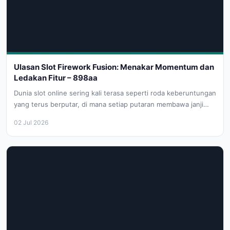
Ulasan Slot Firework Fusion: Menakar Momentum dan
Ledakan Fitur – 898aa
Dunia slot online sering kali terasa seperti roda keberuntungan
yang terus berputar, di mana setiap putaran membawa janji
momentum baru....
02 Jul 2026