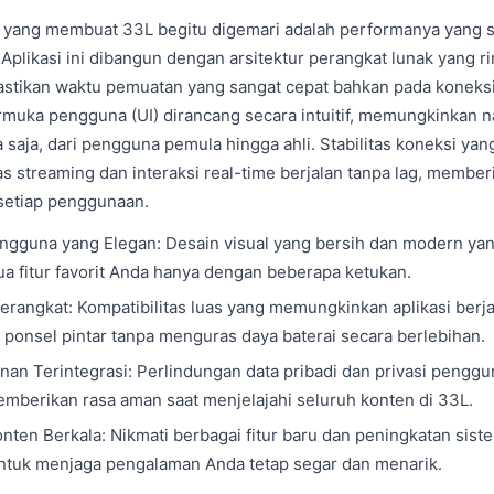
k yang membuat 33L begitu digemari adalah performanya yang s
Aplikasi ini dibangun dengan arsitektur perangkat lunak yang 
stikan waktu pemuatan yang sangat cepat bahkan pada koneksi
tarmuka pengguna (UI) dirancang secara intuitif, memungkinkan n
 saja, dari pengguna pemula hingga ahli. Stabilitas koneksi yan
as streaming dan interaksi real-time berjalan tanpa lag, membe
setiap penggunaan.
ngguna yang Elegan: Desain visual yang bersih dan modern y
a fitur favorit Anda hanya dengan beberapa ketukan.
Perangkat: Kompatibilitas luas yang memungkinkan aplikasi berj
s ponsel pintar tanpa menguras daya baterai secara berlebihan.
an Terintegrasi: Perlindungan data pribadi dan privasi penggu
emberikan rasa aman saat menjelajahi seluruh konten di 33L.
ten Berkala: Nikmati berbagai fitur baru dan peningkatan sistem
untuk menjaga pengalaman Anda tetap segar dan menarik.