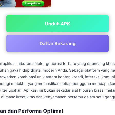
Unduh APK
Daftar Sekarang
i aplikasi hiburan seluler generasi terbaru yang dirancang khu
han gaya hidup digital modern Anda. Sebagai platform yang me
nawarkan kombinasi unik antara konten kreatif, interaksi komun
knologi mutakhir yang memastikan setiap pengguna mendapatk
k terlupakan. Aplikasi ini bukan sekadar alat hiburan biasa, mel
l di mana kreativitas dan kenyamanan bertemu dalam satu gen
lan dan Performa Optimal